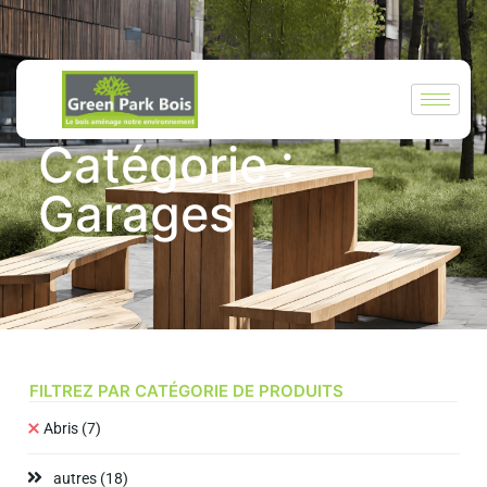
GREEN PARK BOIS
Catégorie :
Garages
FILTREZ PAR CATÉGORIE DE PRODUITS
Abris
(7)
autres
(18)