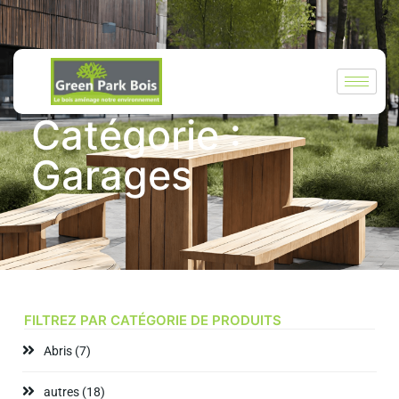
GREEN PARK BOIS
Catégorie :
Garages
FILTREZ PAR CATÉGORIE DE PRODUITS
Abris
(7)
autres
(18)