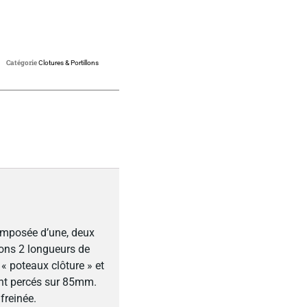
Catégorie
Clotures & Portillons
omposée d’une, deux
sons 2 longueurs de
« poteaux clôture » et
ont percés sur 85mm.
freinée.