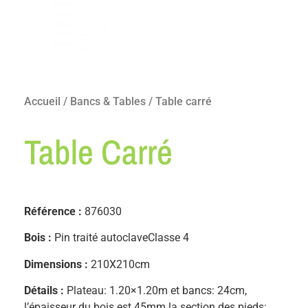
Accueil
/
Bancs & Tables
/ Table carré
Table Carré
Référence :
876030
Bois :
Pin traité autoclaveClasse 4
Dimensions :
210X210cm
Détails :
Plateau: 1.20×1.20m et bancs: 24cm,
l’épaisseur du bois est 45mm la section des pieds: